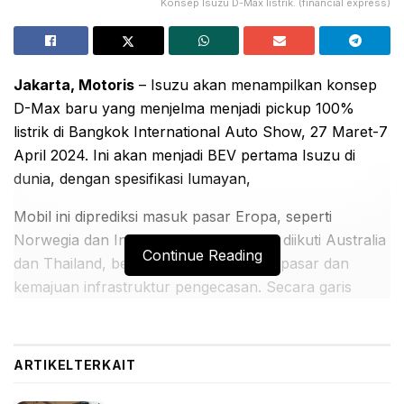
Konsep Isuzu D-Max listrik. (financial express)
Jakarta, Motoris
– Isuzu akan menampilkan konsep
D-Max baru yang menjelma menjadi pickup 100%
listrik di Bangkok International Auto Show, 27 Maret-7
April 2024. Ini akan menjadi BEV pertama Isuzu di
dunia, dengan spesifikasi lumayan,
Mobil ini diprediksi masuk pasar Eropa, seperti
Norwegia dan Inggris Raya pada 2025, diikuti Australia
Continue Reading
dan Thailand, berdasarkan kebutuhan pasar dan
kemajuan infrastruktur pengecasan. Secara garis
besar, D-Max listrik mirip dengan solar.
BACA JUGA:
ARTIKEL
TERKAIT
Suzuki XL7 Terbaru Menarik Perhatian Pengunjung