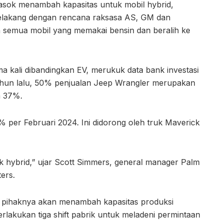
masok menambah kapasitas untuk mobil hybrid,
belakang dengan rencana raksasa AS, GM dan
semua mobil yang memakai bensin dan beralih ke
ima kali dibandingkan EV, merukuk data bank investasi
tahun lalu, 50% penjualan Jeep Wrangler merupakan
a 37%.
% per Februari 2024. Ini didorong oleh truk Maverick
ck hybrid,” ujar Scott Simmers, general manager Palm
ters.
 pihaknya akan menambah kapasitas produksi
rlakukan tiga shift pabrik untuk meladeni permintaan