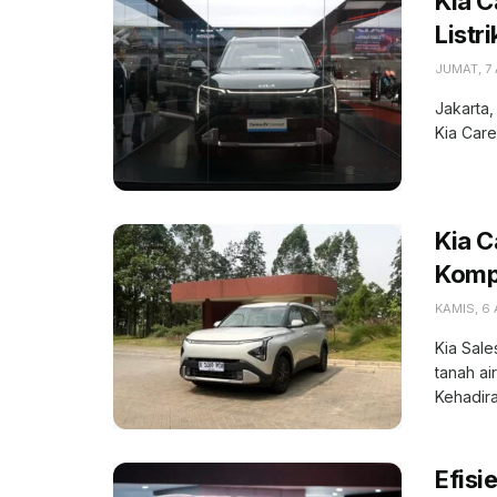
Kia C
Listr
JUMAT, 7
Jakarta,
Kia Care
Kia 
Kompe
KAMIS, 6
Kia Sale
tanah ai
Kehadiran
Efisi