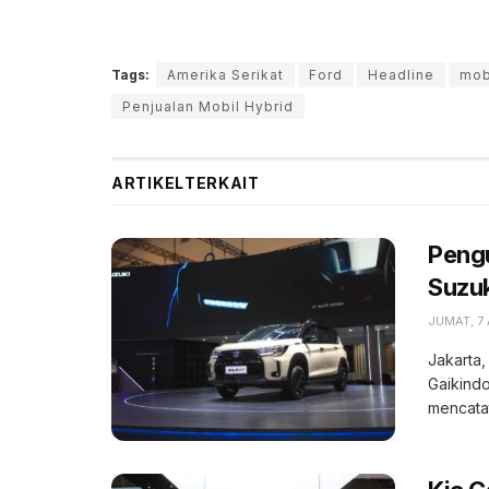
Tags:
Amerika Serikat
Ford
Headline
mobi
Penjualan Mobil Hybrid
ARTIKEL
TERKAIT
Peng
Suzuk
JUMAT, 7
Jakarta,
Gaikindo
mencatat