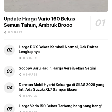
diproyeksikan bensin, 1,2 liter, empat silinder, NA
dengan tenaga 90 hp dan torsi 110 NM,” tulis media itu.
Update Harga Vario 160 Bekas
Transmisinya manual lima speed atau CVT tujuh
Semua Tahun, Ambruk Brooo
speed. Amaze diesel bakal dikebumikan Honda.
0 SHARES
Di Indonesia, Brio selalu masuk lima besar mobil
terlaris, jauh melampaui rivalnya Toyota Agya dan
Harga PCX Bekas Kembali Normal, Cek Daftar
Lengkapnya
Daihatsu Ayla. Kalau All New Brio hadir, bisa
dipastikan barang ini bakal menggebuk habis dua
0 SHARES
rivalnya tersebut. Kita lihat saja nanti. (gbr)
Scoopy Baru Hadir, Harga Versi Bekas Segini
0 SHARES
Deretan Mobil Hybrid Keluarga di GIIAS 2026 yang
Tags:
2024
all new
Generasi ketiga
Headline
Irit, Ada Suzuki XL7 Sampai Eksion
Honda Brio Baru
LCGC
Waktu peluncuran
0 SHARES
Harga Vario 150 Bekas Terbang bang bang bang!!!!