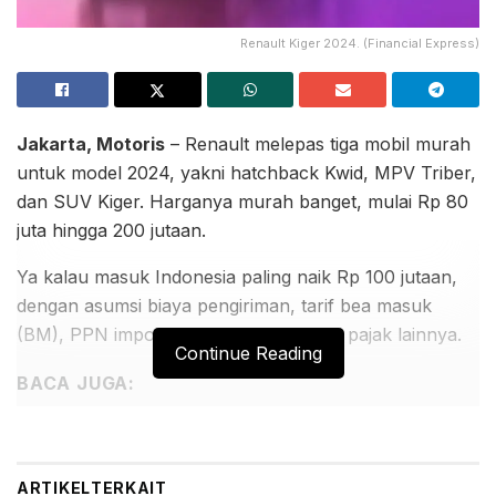
Renault Kiger 2024. (Financial Express)
Jakarta, Motoris
– Renault melepas tiga mobil murah
untuk model 2024, yakni hatchback Kwid, MPV Triber,
dan SUV Kiger. Harganya murah banget, mulai Rp 80
juta hingga 200 jutaan.
Ya kalau masuk Indonesia paling naik Rp 100 jutaan,
dengan asumsi biaya pengiriman, tarif bea masuk
(BM), PPN impor, hingga tetek bengek pajak lainnya.
Continue Reading
BACA JUGA:
Suzuki XL7 Terbaru Menarik Perhatian Pengunjung
GIIAS 2026 Melalui Sesi Test Drive
Pengunjung GIIAS 2026 Antusias Mencoba Suzuki
ARTIKEL
TERKAIT