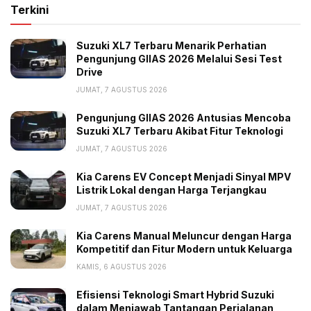
Terkini
Penampakannya keren. Silakan dicek sendiri di foto.
Harganya berkisar 599 ribu rupee hingga 1,099 juta
Suzuki XL7 Terbaru Menarik Perhatian
rupee atau Rp 111 juta hingga Rp 200 juta.
Pengunjung GIIAS 2026 Melalui Sesi Test
Drive
Renault sebenarnya sudah hadir di Indonesia. Cuma
JUMAT, 7 AGUSTUS 2026
belakangan manuvernya tak terdengar, kalah dari
ingar-bingar manuver pabrikan Cina. (gbr)
Pengunjung GIIAS 2026 Antusias Mencoba
Suzuki XL7 Terbaru Akibat Fitur Teknologi
Tags:
Headline
Kiger
Kwid
Mobil Murah 2024
JUMAT, 7 AGUSTUS 2026
Renault
Triber
Kia Carens EV Concept Menjadi Sinyal MPV
Listrik Lokal dengan Harga Terjangkau
JUMAT, 7 AGUSTUS 2026
Kia Carens Manual Meluncur dengan Harga
Kompetitif dan Fitur Modern untuk Keluarga
KAMIS, 6 AGUSTUS 2026
Efisiensi Teknologi Smart Hybrid Suzuki
dalam Menjawab Tantangan Perjalanan