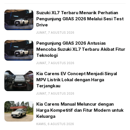
XL7 Terbaru Akibat Fitur Teknologi
Kia Carens EV Concept Menjadi Sinyal MPV Listrik
Suzuki XL7 Terbaru Menarik Perhatian
Lokal dengan Harga Terjangkau
Pengunjung GIIAS 2026 Melalui Sesi Test
Drive
JUMAT, 7 AGUSTUS 2026
Dilansir Finacial Express, Selasa (9/1/2024), Kwid 2024
dibanderol 469-612 ribu rupee alias Rp 87-113 juta,
Pengunjung GIIAS 2026 Antusias
lebih murah dari LCGC mana pun di sini.
Mencoba Suzuki XL7 Terbaru Akibat Fitur
Teknologi
JUMAT, 7 AGUSTUS 2026
Kia Carens EV Concept Menjadi Sinyal
MPV Listrik Lokal dengan Harga
Terjangkau
JUMAT, 7 AGUSTUS 2026
Kia Carens Manual Meluncur dengan
Harga Kompetitif dan Fitur Modern untuk
Renault Kwid 2024. (Financial Express)
Keluarga
Kwid 2024 yang bermain di segmen A kini hadir
KAMIS, 6 AGUSTUS 2026