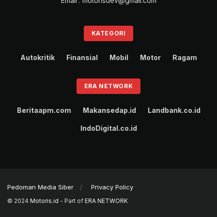
Email : motorisdev@gmail.com
KATEGORI
Autokritik
Finansial
Mobil
Motor
Ragam
ERA NETWORK
Beritaapm.com
Makansedap.id
Landbank.co.id
IndoDigital.co.id
Pedoman Media Siber
Privacy Policy
© 2024
Motoris.id
- Part of
ERA NETWORK