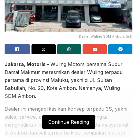
Dealer Wuling SDM Ambon. (ist)
Jakarta, Motoris –
Wuling Motors bersama Subur
Damai Makmur meresmikan dealer Wuling terpadu
pertama di provinsi Maluku, yakni di Jl. Sultan
Babullah, No. 29, Kota Ambon. Namanya, Wuling
SDM Ambon.
Dealer ini mengaplikasikan konsep terpadu 3S, yakni
sales, service, and spare part, dalam rangka
Continue Reading
menghadirkan pelayanan optimal kepada masyarakat
di Ambon dan sekitarnya baik sisi penjualan maupun