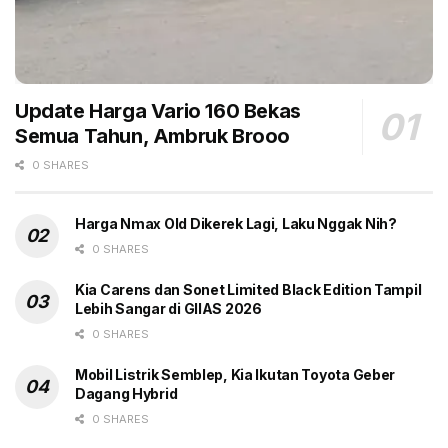
tunggu yang nyaman dan dilengkapi jaringan wifi
serta
coffee corner
.
Dealer Wuling ini beroperasi mulai dari hari Senin
sampai dengan hari Jumat pukul 08.00 WIT hingga
Update Harga Vario 160 Bekas
16.30 WIT, sedangkan pada hari Sabtu mulai dari
Semua Tahun, Ambruk Brooo
pukul 08.00 WIT hingga 14.00 WIT. Bagi konsumen
0 SHARES
yang membutuhkan layanan terkait reservasi untuk
servis atau informasi lengkap dari dealer Wuling SDM
Harga Nmax Old Dikerek Lagi, Laku Nggak Nih?
Ambon dapat menghubungi (0911) 319821. (gbr)
0 SHARES
Kia Carens dan Sonet Limited Black Edition Tampil
Lebih Sangar di GIIAS 2026
0 SHARES
Tags:
3S
Dealer Wuling di Ambon
Wuling Motors
Mobil Listrik Semblep, Kia Ikutan Toyota Geber
Wuling SDM Ambon
Dagang Hybrid
0 SHARES