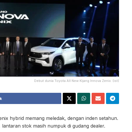
Debut dunia Toyota All New Kijang Innova Zenix. (ist)
k
enix hybrid memang meledak, dengan inden setahun.
 lantaran stok masih numpuk di gudang dealer.