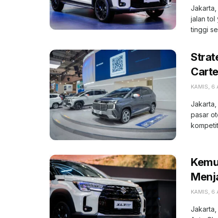
Jakarta,
jalan to
tinggi se
Strat
Carte
KAMIS, 6
Jakarta,
pasar o
kompetiti
Kemu
Menja
KAMIS, 6
Jakarta,