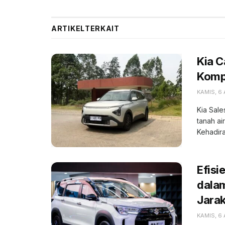
ARTIKEL
TERKAIT
Kia 
Kompe
KAMIS, 6
Kia Sale
tanah ai
Kehadiran
Efisi
dala
Jara
KAMIS, 6