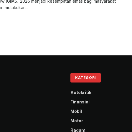
ow (GIIAS) 2026 menjadi kesempatan emas bagi masyarakat
in melakukan...
KATEGORI
Autokritik
Finansial
Mobil
Motor
Ragam