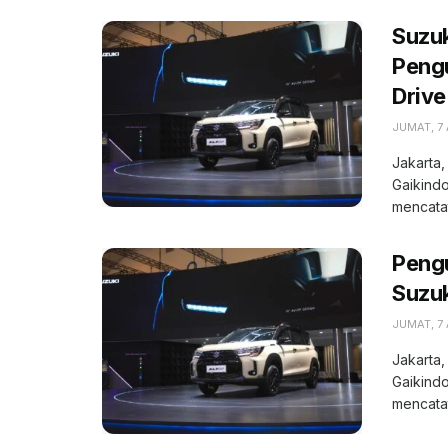
Suzuk
Pengu
Drive
JUMAT, 7
Jakarta,
Gaikindo
mencatat
Peng
Suzuk
JUMAT, 7
Jakarta,
Gaikindo
mencatat