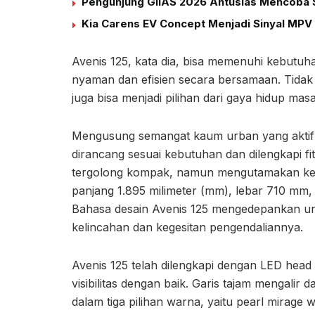
Pengunjung GIIAS 2026 Antusias Mencoba S
Kia Carens EV Concept Menjadi Sinyal MPV 
Avenis 125, kata dia, bisa memenuhi kebutuh
nyaman dan efisien secara bersamaan. Tidak h
juga bisa menjadi pilihan dari gaya hidup masa 
Mengusung semangat kaum urban yang aktif 
dirancang sesuai kebutuhan dan dilengkapi f
tergolong kompak, namun mengutamakan k
panjang 1.895 milimeter (mm), lebar 710 mm,
Bahasa desain Avenis 125 mengedepankan uns
kelincahan dan kegesitan pengendaliannya.
Avenis 125 telah dilengkapi dengan LED head
visibilitas dengan baik. Garis tajam mengalir 
dalam tiga pilihan warna, yaitu pearl mirage wh