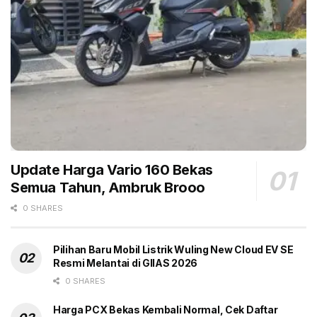
Selain mirip dengan Maginte, tampilan samping XFC
Concept identik dengan Nissan Qashqai yang kelasnya
lebih tinggi, yakni segmen C. Ini terlihat pada lima
lubang baut dan bentuk kaca.
“Sejauh ini, belum ada konfirmasi dari Mitsubishi. Akan
tetapi, wajar saja jika Mitsubishi bergantung pada
Nissan untuk mengembangkan SUV di pasar-pasar
tertentu,” tulis media itu.
Update Harga Vario 160 Bekas
Semua Tahun, Ambruk Brooo
0 SHARES
Tags:
Headline
Mirip
Mitsubishi XFC Concept
Nissan Magnite
Nissan Qashqai
SUV Kecil
Pilihan Baru Mobil Listrik Wuling New Cloud EV SE
Resmi Melantai di GIIAS 2026
0 SHARES
Harga PCX Bekas Kembali Normal, Cek Daftar