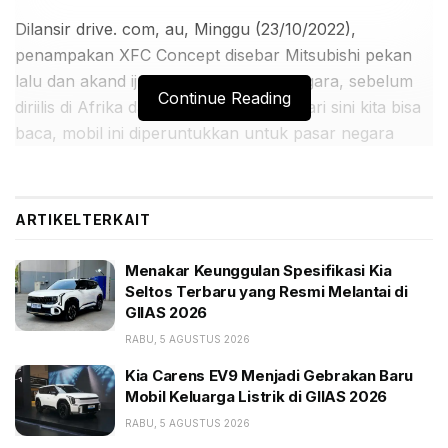
Dilansir drive. com, au, Minggu (23/10/2022),
penampakan XFC Concept disebar Mitsubishi pekan
lalu dan akand ijual di pasar Asia Tenggara, sebelum
Continue Reading
diriilis di Afrika dan Amerika Selatan. Dari sini kita bisa
baca, mobil ini diperuntukkan untuk pasar negara
berkembang.
BACA JUGA:
ARTIKEL
TERKAIT
Menakar Keunggulan Spesifikasi Kia Seltos Terbaru
yang Resmi Melantai di GIIAS 2026
Menakar Keunggulan Spesifikasi Kia
Seltos Terbaru yang Resmi Melantai di
Kia Carens EV9 Menjadi Gebrakan Baru Mobil
GIIAS 2026
Keluarga Listrik di GIIAS 2026
RABU, 5 AGUSTUS 2026
Geely Indonesia Kenalkan Ekosistem Kendaraan
Global dan Small EV Terlaris di GIIAS 2026
Kia Carens EV9 Menjadi Gebrakan Baru
Mobil Keluarga Listrik di GIIAS 2026
Media itu menyebut, XFC Concept kemungkinan
RABU, 5 AGUSTUS 2026
bukanlah sesosok mobil baru. Sebaliknya, mobil ini