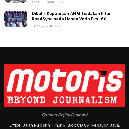
SABTU, 4 MARET 2023
Dibalik Keputusan AHM Tiadakan Fitur
RoadSync pada Honda Vario Evo 160
KAMIS, 25 JUNI 2026
Catatan Digital Otomotif
Office: Jalan Pulosirih Timur 6, Blok CD 89, Pekayon Jaya,