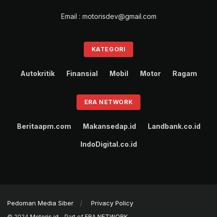
Email : motorisdev@gmail.com
KATEGORI
Autokritik
Finansial
Mobil
Motor
Ragam
ERA NETWORK
Beritaapm.com
Makansedap.id
Landbank.co.id
IndoDigital.co.id
Pedoman Media Siber
Privacy Policy
© 2024
Motoris.id
- Part of
ERA NETWORK