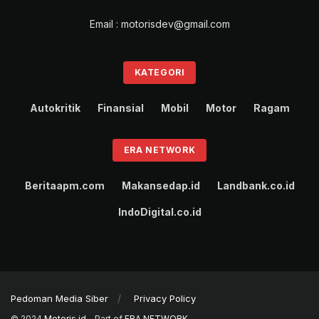
Email : motorisdev@gmail.com
KATEGORI
Autokritik
Finansial
Mobil
Motor
Ragam
ERA NETWORK
Beritaapm.com
Makansedap.id
Landbank.co.id
IndoDigital.co.id
Pedoman Media Siber
Privacy Policy
© 2024
Motoris.id
- Part of
ERA NETWORK