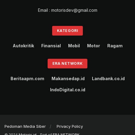
Email : motorisdev@gmail.com
KATEGORI
Autokritik
Finansial
Mobil
Motor
Ragam
ERA NETWORK
Beritaapm.com
Makansedap.id
Landbank.co.id
IndoDigital.co.id
Pedoman Media Siber
Privacy Policy
© 2024
Motoris.id
- Part of
ERA NETWORK