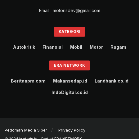
Email : motorisdev@gmail.com
KATEGORI
Autokritik
Finansial
Mobil
Motor
Ragam
ERA NETWORK
Beritaapm.com
Makansedap.id
Landbank.co.id
IndoDigital.co.id
Pedoman Media Siber
Privacy Policy
© 2024
Motoris.id
- Part of
ERA NETWORK