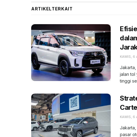
ARTIKEL
TERKAIT
Efisi
dala
Jara
KAMIS, 6
Jakarta,
jalan to
tinggi se
Strat
Carte
KAMIS, 6
Jakarta,
pasar o