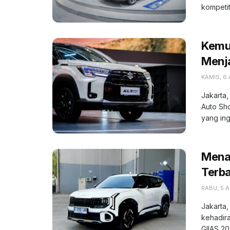
kompetiti
Kemu
Menja
KAMIS, 6
Jakarta,
Auto Sh
yang ing
Menak
Terba
RABU, 5 
Jakarta,
kehadira
GIIAS 202