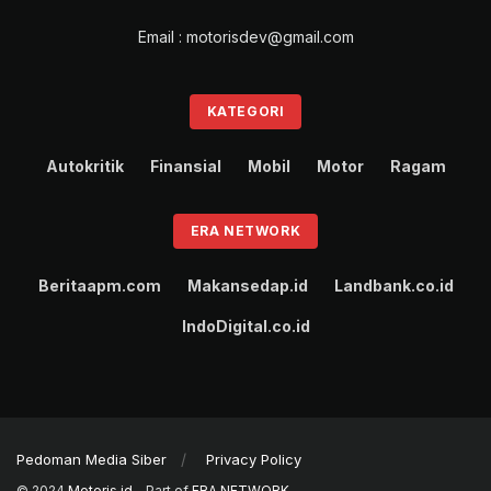
Email : motorisdev@gmail.com
KATEGORI
Autokritik
Finansial
Mobil
Motor
Ragam
ERA NETWORK
Beritaapm.com
Makansedap.id
Landbank.co.id
IndoDigital.co.id
Pedoman Media Siber
Privacy Policy
© 2024
Motoris.id
- Part of
ERA NETWORK