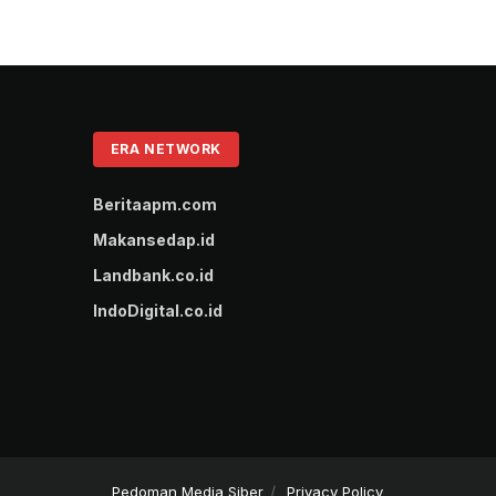
ERA NETWORK
Beritaapm.com
Makansedap.id
Landbank.co.id
IndoDigital.co.id
Pedoman Media Siber
Privacy Policy