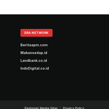
ERA NETWORK
Beritaapm.com
Makansedap.id
Landbank.co.id
IndoDigital.co.id
Pedoman Media Siber
Privacy Policy