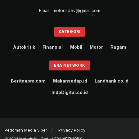
Email : motorisdev@gmail.com
KATEGORI
Autokritik
Finansial
Mobil
Motor
Ragam
ERA NETWORK
Beritaapm.com
Makansedap.id
Landbank.co.id
IndoDigital.co.id
Pedoman Media Siber
Privacy Policy
© 2024
Motoris.id
- Part of
ERA NETWORK