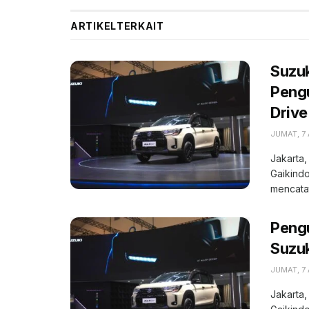
ARTIKEL
TERKAIT
Suzuk
Pengu
Drive
JUMAT, 7
Jakarta,
Gaikindo
mencatat
Peng
Suzuk
JUMAT, 7
Jakarta,