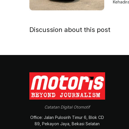
Kehadiran
Discussion about this post
Catatan Digital Otomotif
Office: Jalan Pulosirih Timur 6, Blok CD
89, Pekayon Jaya, Bekasi Selatan