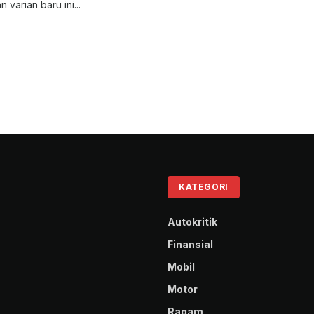
 varian baru ini...
KATEGORI
Autokritik
Finansial
Mobil
Motor
Ragam