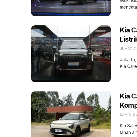
Gaikindo
mencatat
Kia C
Listr
JUMAT, 7
Jakarta,
Kia Care
Kia 
Kompe
KAMIS, 6
Kia Sale
tanah ai